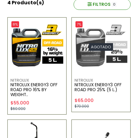
4 Producto(s)
FILTROS
0
8%
7%
AGOTADO
NITROLUX
NITROLUX
NITROLUX ENERGY3 OFF
NITROLUX ENERGY3 OFF
ROAD PRO 16% BY
ROAD PRO 25% (5 L.)
WEIGHT..
$65.000
$55.000
$70.000
$60.000