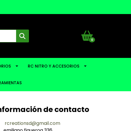
0
RIOS
RC NITRO Y ACCESORIOS
RAMIENTAS
nformación de contacto
rcreationsd@gmail.com
emiliano figueroa 336,