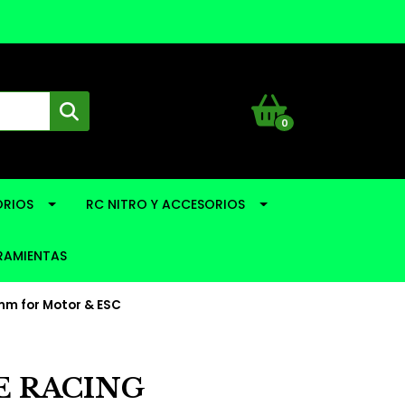
0
RIOS
RC NITRO Y ACCESORIOS
RAMIENTAS
m for Motor & ESC
 RACING