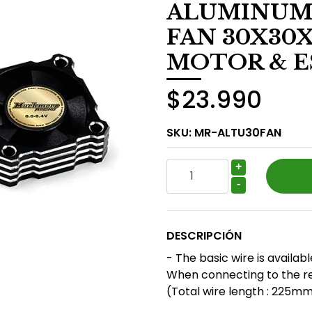
ALUMINUM
FAN 30X30
MOTOR & E
$23.990
SKU:
MR-ALTU30FAN
+
-
DESCRIPCIÓN
- The basic wire is availabl
When connecting to the rec
(Total wire length : 225m