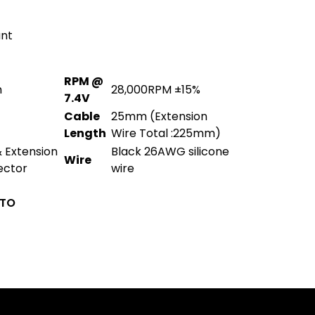
unt
RPM @
m
28,000RPM ±15%
7.4V
Cable
25mm (Extension
Length
Wire Total :225mm)
& Extension
Black 26AWG silicone
Wire
ector
wire
CTO