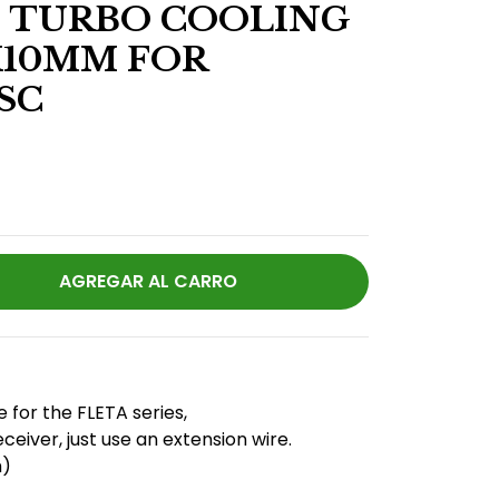
 TURBO COOLING
X10MM FOR
SC
e for the FLETA series,
eiver, just use an extension wire.
m)