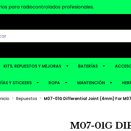
ios para radiocontrolados profesionales.
KITS, REPUESTOS Y MEJORAS
BATERÍAS
ACCESO
ÍAS Y STICKERS
ROPA
MANTENCIÓN
HER
Inicio
Repuestos
M07-01G Differential Joint (4mm) For M0
M07-01G DI