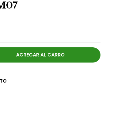
M07
CTO